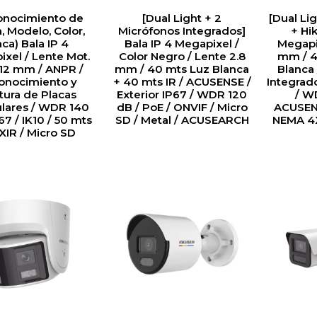
onocimiento de
[Dual Light + 2
[Dual Li
, Modelo, Color,
Micrófonos Integrados]
+ Hik
aca) Bala IP 4
Bala IP 4 Megapixel /
Megapi
xel / Lente Mot.
Color Negro / Lente 2.8
mm / 4
 12 mm / ANPR /
mm / 40 mts Luz Blanca
Blanca
onocimiento y
+ 40 mts IR / ACUSENSE /
Integrado
tura de Placas
Exterior IP67 / WDR 120
/ W
ulares / WDR 140
dB / PoE / ONVIF / Micro
ACUSENS
67 / IK10 / 50 mts
SD / Metal / ACUSEARCH
NEMA 4
EXIR / Micro SD