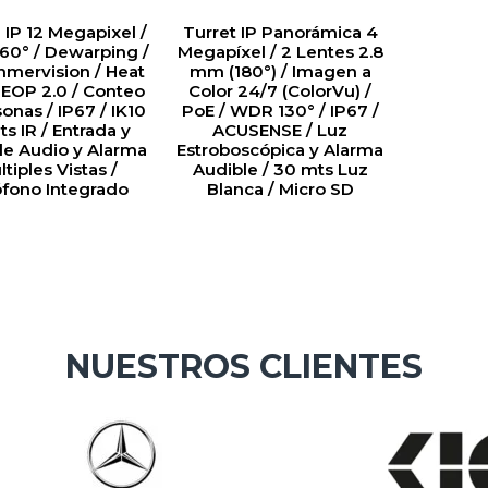
 IP 12 Megapixel /
Turret IP Panorámica 4
360° / Dewarping /
Megapíxel / 2 Lentes 2.8
nmervision / Heat
mm (180°) / Imagen a
HEOP 2.0 / Conteo
Color 24/7 (ColorVu) /
onas / IP67 / IK10
PoE / WDR 130° / IP67 /
ts IR / Entrada y
ACUSENSE / Luz
de Audio y Alarma
Estroboscópica y Alarma
ltiples Vistas /
Audible / 30 mts Luz
ófono Integrado
Blanca / Micro SD
NUESTROS CLIENTES