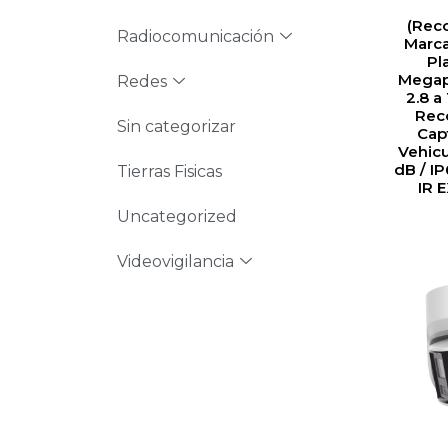
(Rec
Radiocomunicación
Marca
Pl
Megapi
Redes
2.8 a
Rec
Sin categorizar
Cap
Vehic
dB / IP
Tierras Fisicas
IR 
Uncategorized
Videovigilancia