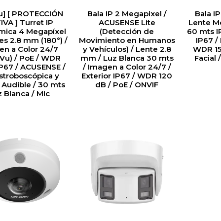
u] [ PROTECCIÓN
Bala IP 2 Megapixel /
Bala I
VA ] Turret IP
ACUSENSE Lite
Lente Mo
mica 4 Megapíxel
(Detección de
60 mts I
tes 2.8 mm (180°) /
Movimiento en Humanos
IP67 / 
en a Color 24/7
y Vehículos) / Lente 2.8
WDR 15
rVu) / PoE / WDR
mm / Luz Blanca 30 mts
Facial 
IP67 / ACUSENSE /
/ Imagen a Color 24/7 /
stroboscópica y
Exterior IP67 / WDR 120
 Audible / 30 mts
dB / PoE / ONVIF
 Blanca / Mic