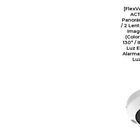
[FlexV
ACTI
Panorá
/ 2 Len
Imag
(Colo
130° / 
Luz E
Alarma
Luz