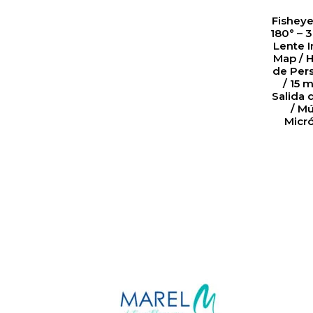
Fisheye
180° – 
Lente I
Map / 
de Pers
/ 15 m
Salida 
/ Mú
Micr