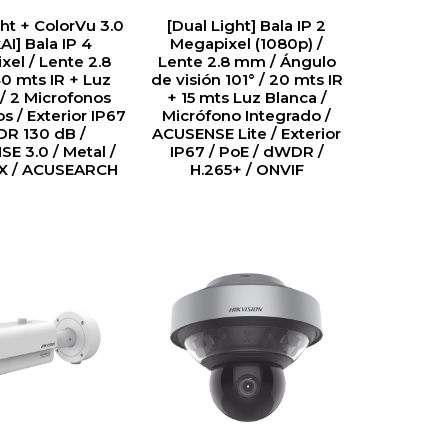
ght + ColorVu 3.0
[Dual Light] Bala IP 2
AI] Bala IP 4
Megapixel (1080p) /
xel / Lente 2.8
Lente 2.8 mm / Ángulo
0 mts IR + Luz
de visión 101° / 20 mts IR
 / 2 Microfonos
+ 15 mts Luz Blanca /
s / Exterior IP67
Micrófono Integrado /
DR 130 dB /
ACUSENSE Lite / Exterior
E 3.0 / Metal /
IP67 / PoE / dWDR /
X / ACUSEARCH
H.265+ / ONVIF