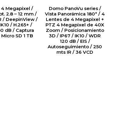
P 4 Megapixel /
Domo PanoVu series /
t. 2.8 – 12 mm /
Vista Panorámica 180° / 4
R / DeepinView /
Lentes de 4 Megapixel +
IK10 / H.265+ /
PTZ 4 Megapixel de 40X
0 dB / Captura
Zoom / Posicionamiento
/ Micro SD 1 TB
3D / IP67 / IK10 / WDR
120 dB / EIS /
Autoseguimiento / 250
mts IR / 36 VCD