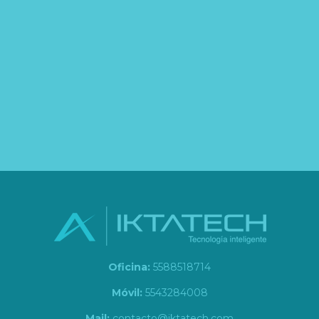
Oficina:
5588518714
Móvil:
5543284008
Mail:
contacto@iktatech.com