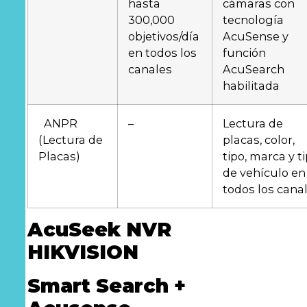
hasta
cámaras con
300,000
tecnología
objetivos/día
AcuSense y
en todos los
función
canales
AcuSearch
habilitada
ANPR
–
Lectura de
(Lectura de
placas, color,
Placas)
tipo, marca y t
de vehículo en
todos los cana
AcuSeek NVR
HIKVISION
Smart Search +