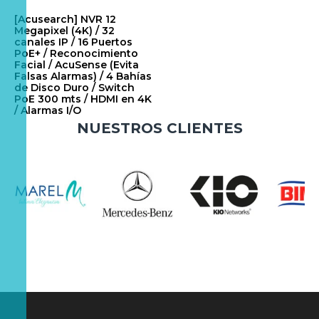
[Acusearch] NVR 12
Megapixel (4K) / 32
canales IP / 16 Puertos
PoE+ / Reconocimiento
Facial / AcuSense (Evita
Falsas Alarmas) / 4 Bahías
de Disco Duro / Switch
PoE 300 mts / HDMI en 4K
/ Alarmas I/O
NUESTROS CLIENTES