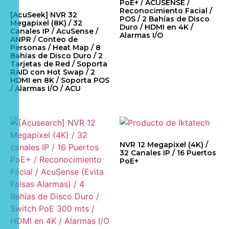
PoE+ / ACUSENSE /
Reconocimiento Facial /
[AcuSeek] NVR 32
POS / 2 Bahías de Disco
Megapixel (8K) / 32
Duro / HDMI en 4K /
Canales IP / AcuSense /
Alarmas I/O
ANPR / Conteo de
Personas / Heat Map / 8
Bahías de Disco Duro / 2
Tarjetas de Red / Soporta
RAID con Hot Swap / 2
HDMI en 8K / Soporta POS
/ Alarmas I/O / ACU
NVR 12 Megapixel (4K) /
32 Canales IP / 16 Puertos
PoE+
$
1,411.82