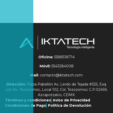
Oficina:
5588518714
Móvil:
5543284008
Mail:
contacto@iktatech.com
Dirección:
Plaza Pabellón Av, Lerdo de Tejada #325, Esq.
con Av. Tezozomoc, Local 102, Col. Tezozomoc C.P.02459,
Azcapotzalco, CDMX.
Términos y condiciones
Aviso de Privacidad
Condiciones de Pago
Política de Devolución