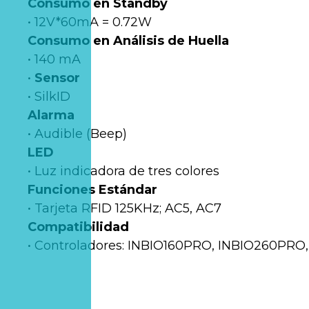
Consumo en Standby
• 12V*60mA = 0.72W
Consumo en Análisis de Huella
• 140 mA
•
Sensor
• SilkID
Alarma
• Audible (Beep)
LED
• Luz indicadora de tres colores
Funciones Estándar
• Tarjeta RFID 125KHz; AC5, AC7
Compatibilidad
• Controladores: INBIO160PRO, INBIO260PR