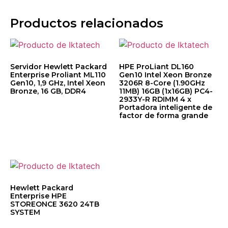
Productos relacionados
Servidor Hewlett Packard
HPE ProLiant DL160
Enterprise Proliant ML110
Gen10 Intel Xeon Bronze
Gen10, 1,9 GHz, Intel Xeon
3206R 8-Core (1.90GHz
Bronze, 16 GB, DDR4
11MB) 16GB (1x16GB) PC4-
2933Y-R RDIMM 4 x
$
36,775.85
Portadora inteligente de
factor de forma grande
$
42,777.47
Hewlett Packard
Enterprise HPE
STOREONCE 3620 24TB
SYSTEM
$
308,587.80