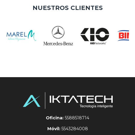
NUESTROS CLIENTES
Oficina:
5588518714
Móvil:
5543284008