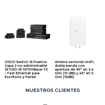
CISCO Switch 16 Puertos
Antena sectorial UniFi,
Capa 2 no administrable
doble banda con
SF110D-16 10/100Base-TX
apertura de 90° en 2.4
– Fast Ethernet para
GHz (10 dBi) y 45° en 5
Escritorio y Pared
GHz (15dBi)
$
1,538.79
$
169.47
NUESTROS CLIENTES