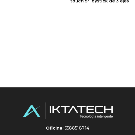
touch 5″ joystick de 3 ejes
$
1,510.85
Oficina:
5588518714