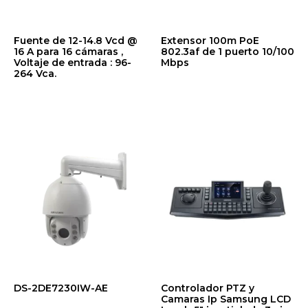
Fuente de 12-14.8 Vcd @
Extensor 100m PoE
16 A para 16 cámaras ,
802.3af de 1 puerto 10/100
Voltaje de entrada : 96-
Mbps
264 Vca.
$
65.09
$
108.75
DS-2DE7230IW-AE
Controlador PTZ y
Camaras Ip Samsung LCD
$
1,107.84